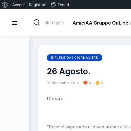
Accedi
Registrati
Eventi
AmiciAA Gruppo OnLine in
RIFLESSIONI GIORNALIERE
26 Agosto.
16 Novembre 2016
0
0
Donare.
“Benché sapessero di dover aiutare altri a