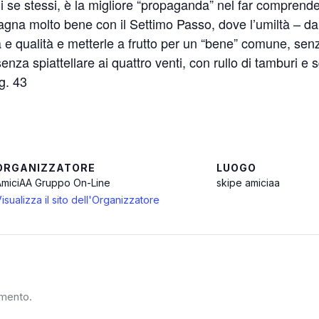
 di se stessi, è la migliore “propaganda” nel far compren
agna molto bene con il Settimo Passo, dove l’umiltà – d
 e qualità e metterle a frutto per un “bene” comune, senza,
senza spiattellare ai quattro venti, con rullo di tamburi e s
g. 43
ORGANIZZATORE
LUOGO
AmiciAA Gruppo On-Line
skipe amiciaa
isualizza il sito dell'Organizzatore
mmento.