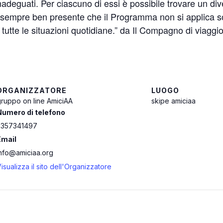
te inadeguati. Per ciascuno di essi è possibile trovare u
 sempre ben presente che il Programma non si applica solo 
in tutte le situazioni quotidiane.” da Il Compagno di viagg
ORGANIZZATORE
LUOGO
ruppo on line AmiciAA
skipe amiciaa
Numero di telefono
3357341497
Email
info@amiciaa.org
isualizza il sito dell'Organizzatore