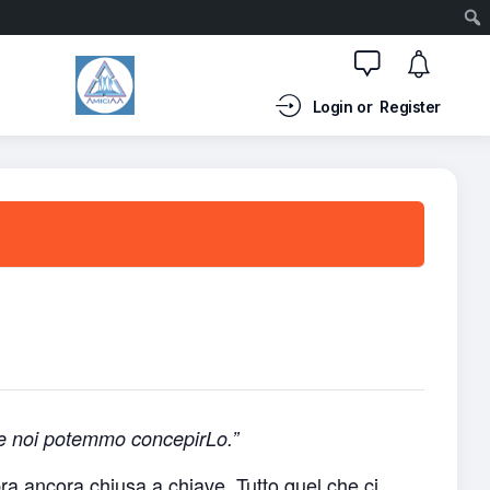
Login or
Register
ome noi potemmo concepirLo.”
a ancora chiusa a chiave. Tutto quel che ci