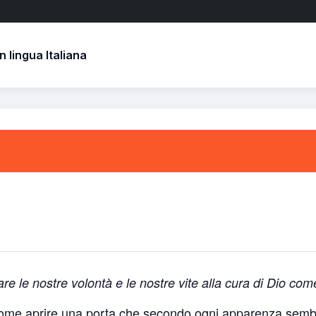
 lingua Italiana
are le nostre volontà e le nostre vite alla cura di Dio c
 come aprire una porta che secondo ogni apparenza sembr