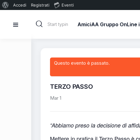
Accedi
Registrati
Eventi
AmiciAA Gruppo OnLine in
Questo evento è passato.
TERZO PASSO
Mar 1
“Abbiamo preso la decisione di affid
Mettere in pratica il Terzo Passo è