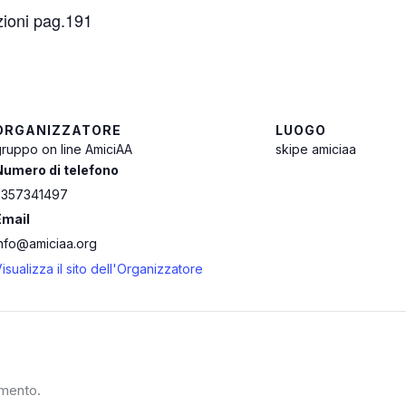
izioni pag.191
ORGANIZZATORE
LUOGO
ruppo on line AmiciAA
skipe amiciaa
Numero di telefono
3357341497
Email
info@amiciaa.org
isualizza il sito dell'Organizzatore
mmento.