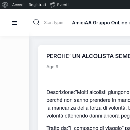
Accedi
Registrati
Eventi
AmiciAA Gruppo OnLine in
PERCHE’ UN ALCOLISTA SEM
Ago 9
Descrizione:”Molti alcolisti giungono
perché non sanno prendere in mano le
la mancanza della forza di volontà, b
volontà ottenendo danni ancora peggi
Tratto da:”Il compagno di viaggio” p