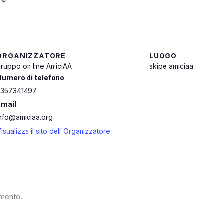
ORGANIZZATORE
LUOGO
ruppo on line AmiciAA
skipe amiciaa
Numero di telefono
3357341497
Email
info@amiciaa.org
isualizza il sito dell'Organizzatore
mmento.