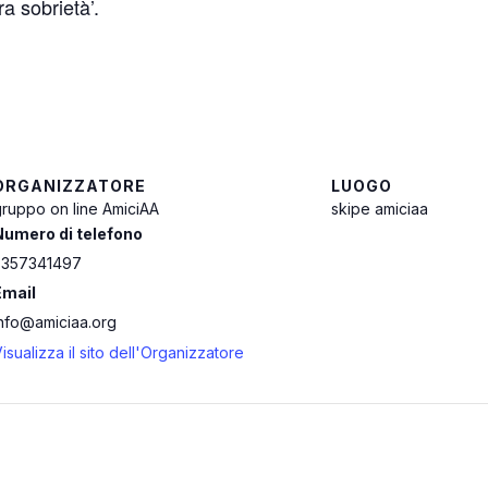
ra sobrietà’.
ORGANIZZATORE
LUOGO
ruppo on line AmiciAA
skipe amiciaa
Numero di telefono
3357341497
Email
info@amiciaa.org
isualizza il sito dell'Organizzatore